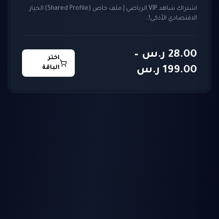
اشتراك شاهد VIP الرياضي | ملف خاص (Shared Profile) الخيار
الاقتصادي الأذكى!…
28.00
ر.س
–
اختر
نطاق
الباقة
199.00
ر.س
السعر:
من
خلال