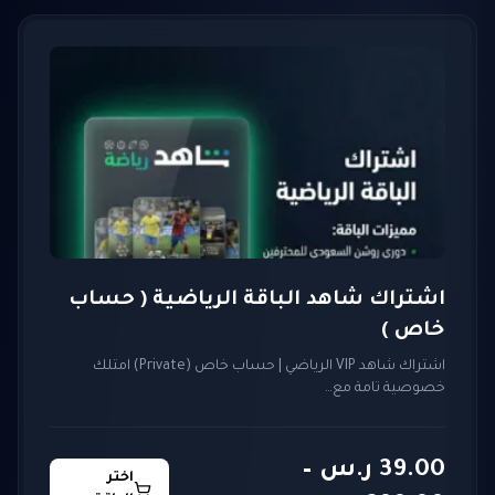
من
خلال
اشتراك شاهد الباقة الرياضية ( حساب
خاص )
اشتراك شاهد VIP الرياضي | حساب خاص (Private) امتلك
خصوصية تامة مع…
39.00
ر.س
–
اختر