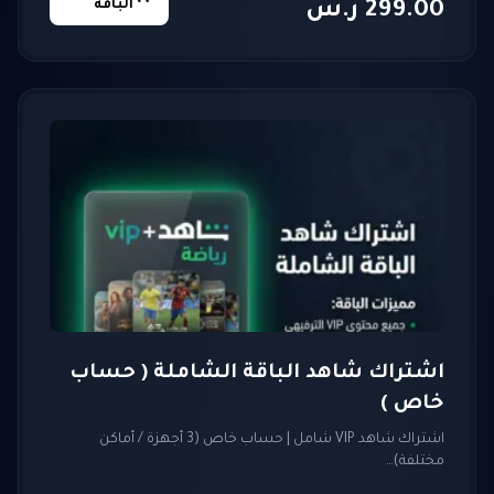
نطاق
الباقة
299.00
ر.س
السعر:
من
خلال
اشتراك شاهد الباقة الشاملة ( حساب
خاص )
اشتراك شاهد VIP شامل | حساب خاص (3 أجهزة / أماكن
مختلفة)…