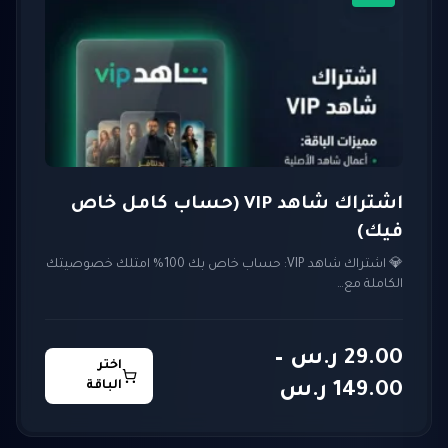
اشتراك شاهد VIP (حساب كامل خاص
فيك)
💎 اشتراك شاهد VIP: حساب خاص بك 100% امتلك خصوصيتك
الكاملة مع…
29.00
ر.س
–
اختر
نطاق
الباقة
149.00
ر.س
السعر: