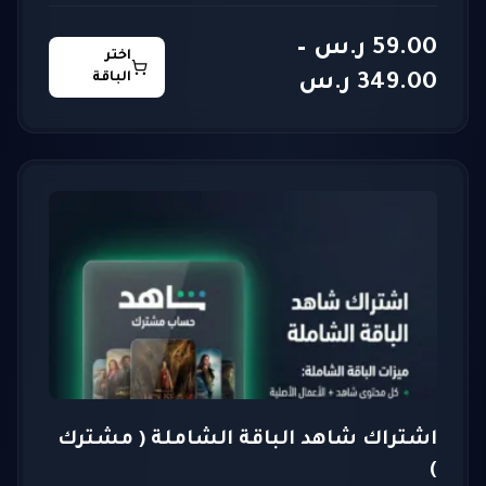
59.00
ر.س
–
اختر
نطاق
الباقة
349.00
ر.س
السعر:
من
خلال
اشتراك شاهد الباقة الشاملة ( مشترك
)