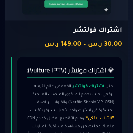
اشتراك فولتشر
نطاق
30.00
ر.س
–
149.00
ر.س
السعر:
من
💎 اشتراك فولتشر (Vulture IPTV):
خلال
يمثل
اشتراك فولتشر
القمة في عالم الترفيه
الرقمي، حيث يجمع لك أقوى المنصات العالمية
(Netflix, Shahid VIP, OSN) والقنوات الرياضية
المشفرة في اشتراك واحد. يتميز السيرفر بتقنيات
“الثبات الذكي”
ومنع التقطيع بفضل خوادم CDN
عالمية، مما يضمن مشاهدة مستقرة للمباريات