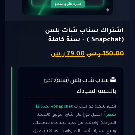
اشتراك سناب شات بلس
(Snapchat ) – سنة كاملة
السعر
السعر
150.00
ر.س
79.00
ر.س
الأصلي
الحالي
هو:
هو:
👻 سناب شات بلس (سنة): تميز
150.00 ر.س.
79.00 ر.س.
بالنجمة السوداء
انضم للنخبة مع اشتراك
Snapchat+ لمدة 12
شهراً
. احصل فوراً على شارة التوثيق (النجمة
السوداء)، واكشف من يعيد مشاهدة قصصك،
وتتبع مسارات أصدقائك (Ghost Trails). تفعيل